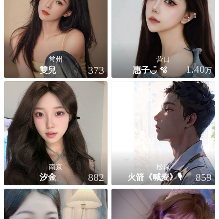
常州
营口
雙兒
惠子◡̈ 🫧
1.40
373
万
南京
松原
汐金
火箭《喊麦》🎙️
882
859