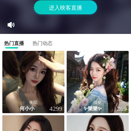
进入映客直播
热门直播
热门动态
衡阳
绥化
何小小
✨樂樂✨
4299
269