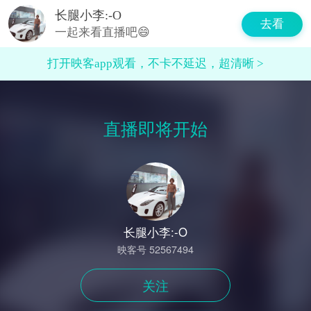
长腿小李:-O
去看
一起来看直播吧😄
打开映客app观看，不卡不延迟，超清晰 >
直播即将开始
长腿小李:-O
映客号 52567494
关注